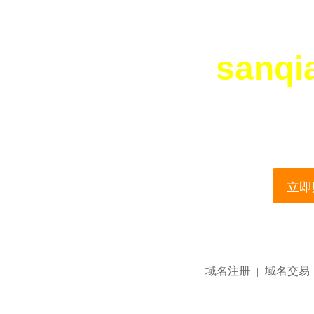
sanqi
您所访问的域名正在
This domain name is current
立即购
域名注册
域名交易
|