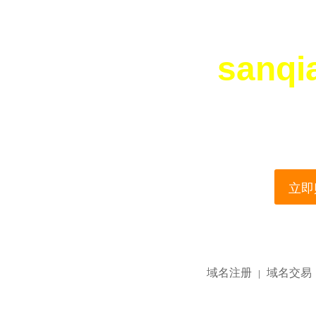
sanqi
您所访问的域名正在
This domain name is current
立即购
域名注册
域名交易
|