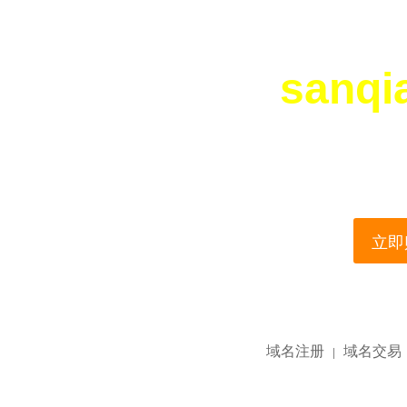
sanqi
您所访问的域名正在
This domain name is current
立即购
域名注册
域名交易
|